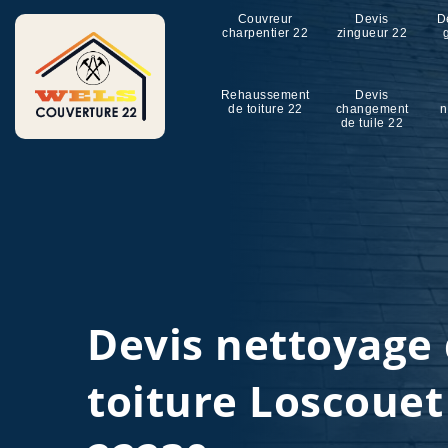
Couvreur
Devis
D
charpentier 22
zingueur 22
Rehaussement
Devis
de toiture 22
changement
n
de tuile 22
Devis nettoyage
toiture Loscoue