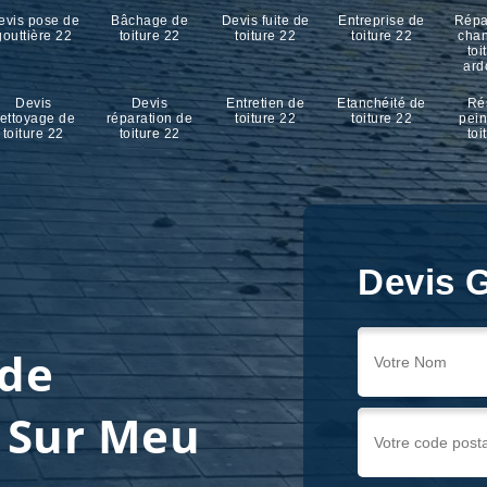
evis pose de
Bâchage de
Devis fuite de
Entreprise de
Répa
gouttière 22
toiture 22
toiture 22
toiture 22
cha
toi
ard
Devis
Devis
Entretien de
Etanchéité de
Ré
ettoyage de
réparation de
toiture 22
toiture 22
pein
toiture 22
toiture 22
toi
Devis G
 de
t Sur Meu