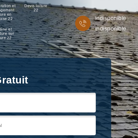
ration et
Devis toiture
ngement
22
ture en
indisponible
oise 22
indisponible
sine et
ture sur
ture 22
ratuit