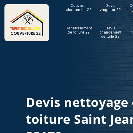
Couvreur
Devis
D
charpentier 22
zingueur 22
Rehaussement
Devis
de toiture 22
changement
n
de tuile 22
Devis nettoyage
toiture Saint Jea