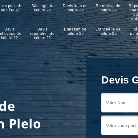
evis pose de
Bâchage de
Devis fuite de
Entreprise de
Répa
gouttière 22
toiture 22
toiture 22
toiture 22
cha
toi
ard
Devis
Devis
Entretien de
Etanchéité de
Ré
ettoyage de
réparation de
toiture 22
toiture 22
pein
toiture 22
toiture 22
toi
Devis G
 de
n Plelo