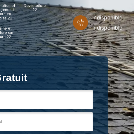
ration et
Devis toiture
ngement
22
ture en
indisponible
oise 22
indisponible
sine et
ture sur
ture 22
ratuit