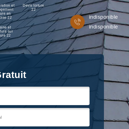
ration et
Devis toiture
ngement
22
ture en
indisponible
oise 22
indisponible
sine et
ture sur
ture 22
ratuit