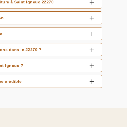
iture à Saint Igneuc 22270
on
uc
sons dans le 22270 ?
int Igneuc ?
re crédible