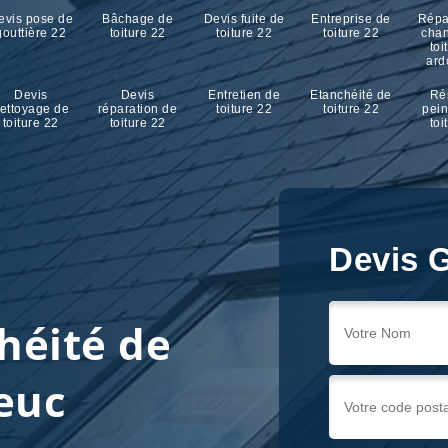
evis pose de
Bâchage de
Devis fuite de
Entreprise de
Répa
gouttière 22
toiture 22
toiture 22
toiture 22
cha
toi
ard
Devis
Devis
Entretien de
Etanchéité de
Ré
ettoyage de
réparation de
toiture 22
toiture 22
pein
toiture 22
toiture 22
toi
Devis G
héité de
neuc