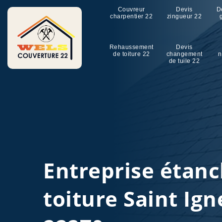
Couvreur
Devis
D
charpentier 22
zingueur 22
Rehaussement
Devis
de toiture 22
changement
n
de tuile 22
Entreprise étanc
toiture Saint Ig