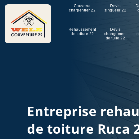
Couvreur
Devis
D
charpentier 22
zingueur 22
Rehaussement
Devis
de toiture 22
changement
n
de tuile 22
Entreprise reha
de toiture Ruca 