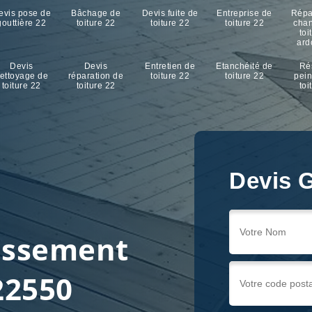
evis pose de
Bâchage de
Devis fuite de
Entreprise de
Répa
gouttière 22
toiture 22
toiture 22
toiture 22
cha
toi
ard
Devis
Devis
Entretien de
Etanchéité de
Ré
ettoyage de
réparation de
toiture 22
toiture 22
pein
toiture 22
toiture 22
toi
Devis G
ussement
22550