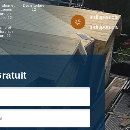
ration et
Devis toiture
ngement
22
ture en
indisponible
oise 22
indisponible
sine et
ture sur
ture 22
ratuit