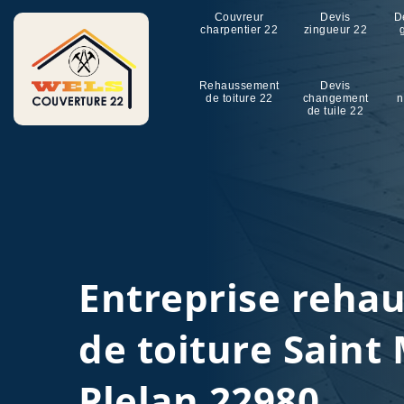
Couvreur
Devis
D
charpentier 22
zingueur 22
Rehaussement
Devis
de toiture 22
changement
n
de tuile 22
Entreprise reha
de toiture Saint
Plelan 22980