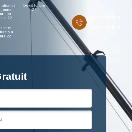
ration et
Devis toiture
ngement
22
ture en
indisponible
oise 22
indisponible
sine et
ture sur
ture 22
ratuit