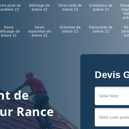
evis pose de
Bâchage de
Devis fuite de
Entreprise de
Répa
gouttière 22
toiture 22
toiture 22
toiture 22
cha
toi
ard
Devis
Devis
Entretien de
Etanchéité de
Ré
ettoyage de
réparation de
toiture 22
toiture 22
pein
toiture 22
toiture 22
toi
Devis G
nt de
Sur Rance