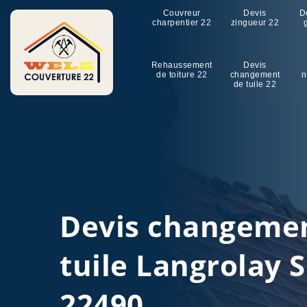
Couvreur
Devis
D
charpentier 22
zingueur 22
Rehaussement
Devis
de toiture 22
changement
n
de tuile 22
Devis changeme
tuile Langrolay 
22490