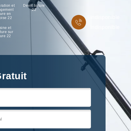
ration et
Devis toiture
ngement
22
ture en
indisponible
oise 22
indisponible
sine et
ture sur
ture 22
ratuit