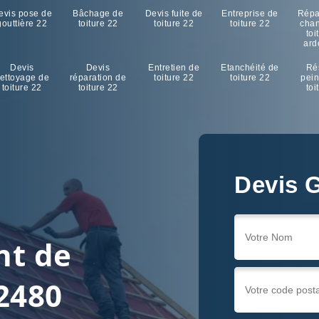
evis pose de
Bâchage de
Devis fuite de
Entreprise de
Répa
gouttière 22
toiture 22
toiture 22
toiture 22
cha
toi
ard
Devis
Devis
Entretien de
Etanchéité de
Ré
ettoyage de
réparation de
toiture 22
toiture 22
pein
toiture 22
toiture 22
toi
Devis G
nt de
22480