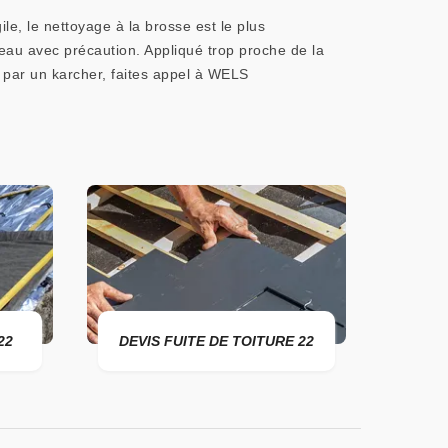
le, le nettoyage à la brosse est le plus
t d’eau avec précaution. Appliqué trop proche de la
e par un karcher, faites appel à WELS
22
DEVIS FUITE DE TOITURE 22
ENTR