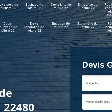
evis pose de
Bâchage de
Devis fuite de
Entreprise de
Répa
gouttière 22
toiture 22
toiture 22
toiture 22
cha
toi
ard
Devis
Devis
Entretien de
Etanchéité de
Ré
ettoyage de
réparation de
toiture 22
toiture 22
pein
toiture 22
toiture 22
toi
Devis G
 de
n 22480