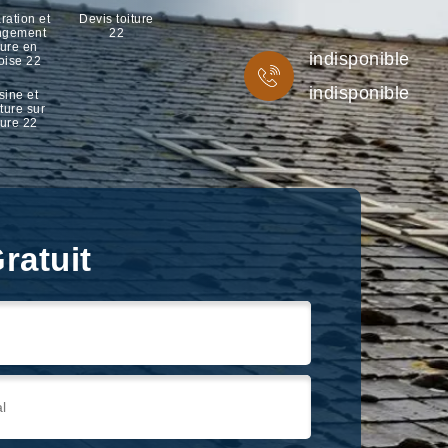
ration et
Devis toiture
ngement
22
ture en
indisponible
oise 22
indisponible
sine et
ture sur
ture 22
ratuit