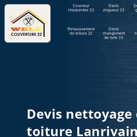
Couvreur
Devis
D
charpentier 22
zingueur 22
Rehaussement
Devis
de toiture 22
changement
n
de tuile 22
Devis nettoyage
toiture Lanrivai