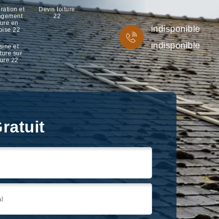
ration et
Devis toiture
ngement
22
ture en
indisponible
oise 22
indisponible
sine et
ture sur
ture 22
ratuit