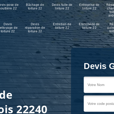
evis pose de
Bâchage de
Devis fuite de
Entreprise de
Répa
gouttière 22
toiture 22
toiture 22
toiture 22
cha
toi
ard
Devis
Devis
Entretien de
Etanchéité de
Ré
ettoyage de
réparation de
toiture 22
toiture 22
pein
toiture 22
toiture 22
toi
Devis G
 de
ois 22240