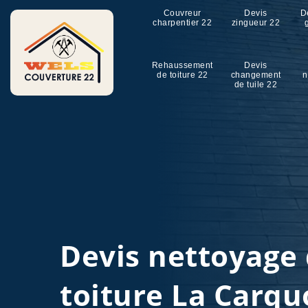
Couvreur
Devis
D
charpentier 22
zingueur 22
Rehaussement
Devis
de toiture 22
changement
n
de tuile 22
Devis nettoyage
toiture La Carqu